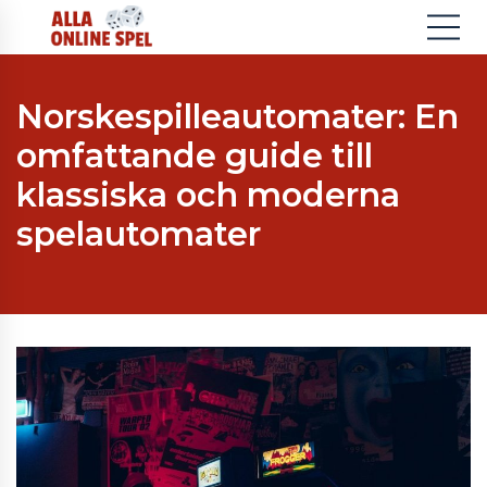
Norskespilleautomater: En
omfattande guide till
klassiska och moderna
spelautomater