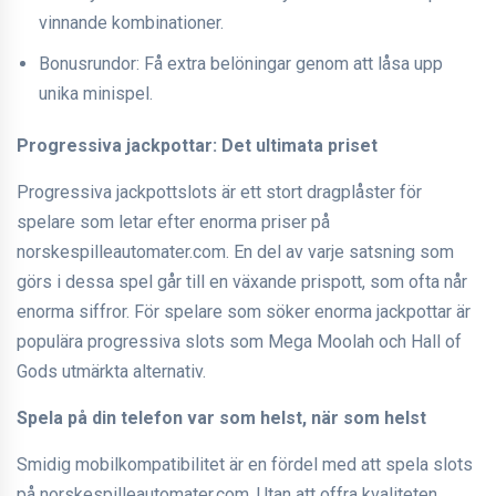
vinnande kombinationer.
Bonusrundor: Få extra belöningar genom att låsa upp
unika minispel.
Progressiva jackpottar: Det ultimata priset
Progressiva jackpottslots är ett stort dragplåster för
spelare som letar efter enorma priser på
norskespilleautomater.com. En del av varje satsning som
görs i dessa spel går till en växande prispott, som ofta når
enorma siffror. För spelare som söker enorma jackpottar är
populära progressiva slots som Mega Moolah och Hall of
Gods utmärkta alternativ.
Spela på din telefon var som helst, när som helst
Smidig mobilkompatibilitet är en fördel med att spela slots
på norskespilleautomater.com. Utan att offra kvaliteten