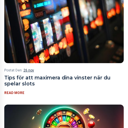
Postat Den:
26 nov
Tips för att maximera dina vinster när du
spelar slots
READ MORE