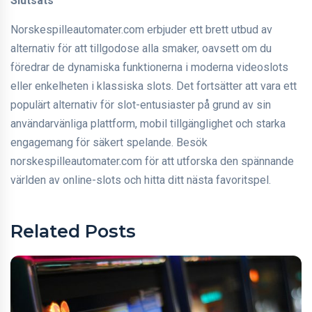
Slutsats
Norskespilleautomater.com erbjuder ett brett utbud av
alternativ för att tillgodose alla smaker, oavsett om du
föredrar de dynamiska funktionerna i moderna videoslots
eller enkelheten i klassiska slots. Det fortsätter att vara ett
populärt alternativ för slot-entusiaster på grund av sin
användarvänliga plattform, mobil tillgänglighet och starka
engagemang för säkert spelande. Besök
norskespilleautomater.com för att utforska den spännande
världen av online-slots och hitta ditt nästa favoritspel.
Related Posts