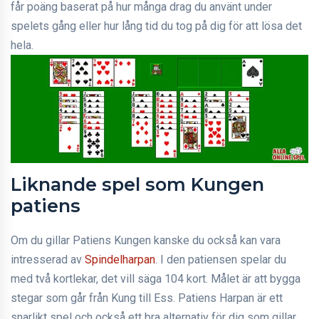
får poäng baserat på hur många drag du använt under
spelets gång eller hur lång tid du tog på dig för att lösa det
hela.
Liknande spel som Kungen
patiens
Om du gillar Patiens Kungen kanske du också kan vara
intresserad av
Spindelharpan
. I den patiensen spelar du
med två kortlekar, det vill säga 104 kort. Målet är att bygga
stegar som går från Kung till Ess. Patiens Harpan är ett
snarlikt spel och också ett bra alternativ för dig som gillar