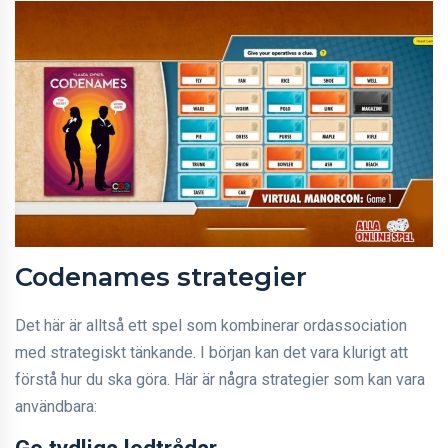
Codenames strategier
Det här är alltså ett spel som kombinerar ordassociation
med strategiskt tänkande. I början kan det vara klurigt att
förstå hur du ska göra. Här är några strategier som kan vara
användbara:
Ge tydliga ledtrådar