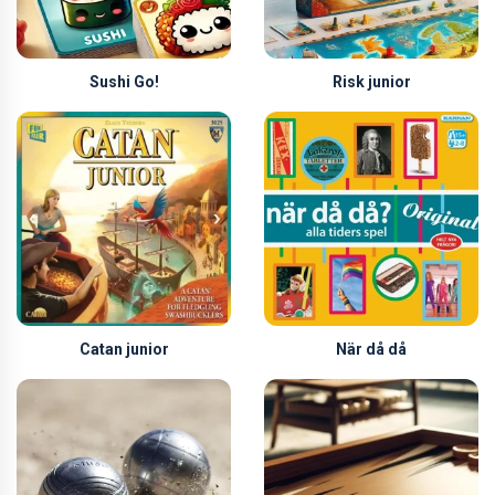
Sushi Go!
Risk junior
Catan junior
När då då