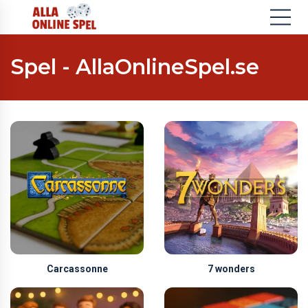
Spel - AllaOnlineSpel.se
Carcassonne
7 wonders