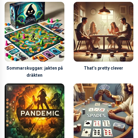
Sommarskuggan: jakten på
That’s pretty clever
dräkten