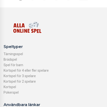
Speltyper
Tärningsspel
Brädspel
Spel för barn
Kortspel för 4 eller fler spelare
Kortspel för 3 spelare
Kortspel för 2 spelare
Kortspel
Pokerspel
Användbara länkar