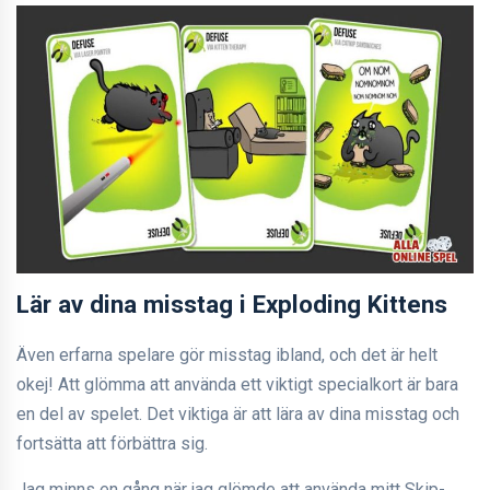
Lär av dina misstag i Exploding Kittens
Även erfarna spelare gör misstag ibland, och det är helt
okej! Att glömma att använda ett viktigt specialkort är bara
en del av spelet. Det viktiga är att lära av dina misstag och
fortsätta att förbättra sig.
Jag minns en gång när jag glömde att använda mitt Skip-