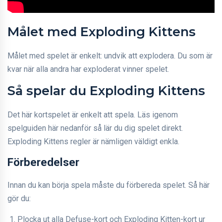
Målet med Exploding Kittens
Målet med spelet är enkelt: undvik att explodera. Du som är
kvar när alla andra har exploderat vinner spelet.
Så spelar du Exploding Kittens
Det här kortspelet är enkelt att spela. Läs igenom
spelguiden här nedanför så lär du dig spelet direkt.
Exploding Kittens regler är nämligen väldigt enkla.
Förberedelser
Innan du kan börja spela måste du förbereda spelet. Så här
gör du:
Plocka ut alla Defuse-kort och Exploding Kitten-kort ur