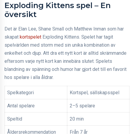
Exploding Kittens spel – En
översikt
Det är Elan Lee, Shane Small och Matthew Inman som har
skapat
kortspelet
Exploding Kittens. Spelet har tagit
spelvärlden med storm med sin unika kombination av
enkelhet och djup. Att dra ett nytt kort är alltid skrämmande
eftersom varje nytt kort kan innebära slutet. Spelets
blandning av spänning och humor har gjort det till en favorit
hos spelare i alla åldrar.
Spelkategori
Kortspel, sällskapsspel
Antal spelare
2–5 spelare
Speltid
20 min
Åldersrekommendation
Från 7 år