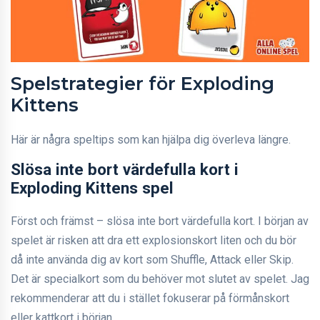
Spelstrategier för Exploding
Kittens
Här är några speltips som kan hjälpa dig överleva längre.
Slösa inte bort värdefulla kort i
Exploding Kittens spel
Först och främst – slösa inte bort värdefulla kort. I början av
spelet är risken att dra ett explosionskort liten och du bör
då inte använda dig av kort som Shuffle, Attack eller Skip.
Det är specialkort som du behöver mot slutet av spelet. Jag
rekommenderar att du i stället fokuserar på förmånskort
eller kattkort i början.