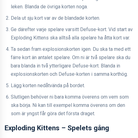
leken. Blanda de övriga korten noga.
Dela ut sju kort var av de blandade korten.
Ge därefter varje spelare varsitt Defuse-kort. Vid start av
Exploding Kittens ska alltså alla spelare ha åtta kort var.
Ta sedan fram explosionskorten igen. Du ska ta med ett
färre kort än antalet spelare. Om ni är två spelare ska du
bara blanda in två ytterligare Defuse-kort. Blanda in
explosionskorten och Defuse-korten i samma korthög.
Lägg korten nedåtvända på bordet.
Slutligen behöver ni bara komma överens om vem som
ska börja. Ni kan till exempel komma överens om den
som är yngst får göra det första draget.
Exploding Kittens – Spelets gång