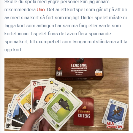
Skulle du spela med yngre personer kan jag annars
rekommendera
Uno
. Det är ett kortspel som går ut på att bli
av med sina kort så fort som möjligt. Under spelet måste ni
lägga kort som antingen har samma färg eller värde som
kortet innan. I spelet finns det även flera spännande
specialkort, till exempel ett som tvingar motståndarna att ta
upp kort.