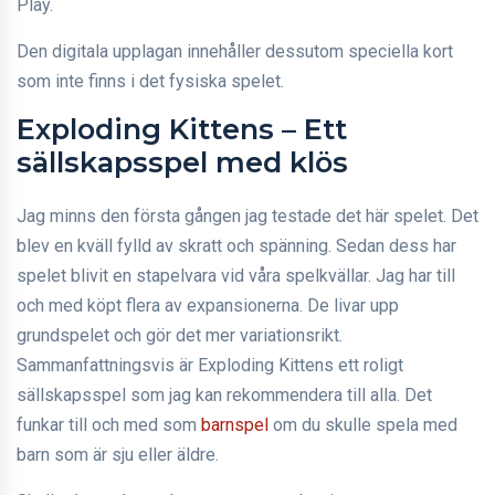
Play.
Den digitala upplagan innehåller dessutom speciella kort
som inte finns i det fysiska spelet.
Exploding Kittens – Ett
sällskapsspel med klös
Jag minns den första gången jag testade det här spelet. Det
blev en kväll fylld av skratt och spänning. Sedan dess har
spelet blivit en stapelvara vid våra spelkvällar. Jag har till
och med köpt flera av expansionerna. De livar upp
grundspelet och gör det mer variationsrikt.
Sammanfattningsvis är Exploding Kittens ett roligt
sällskapsspel som jag kan rekommendera till alla. Det
funkar till och med som
barnspel
om du skulle spela med
barn som är sju eller äldre.