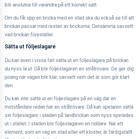
blir anslutna till varandra på ett korrekt sätt.
Om du får upp en bricka med en stad ska du också se till att
brickan passar med resten av brickorna. Detsamma oavsett
vad brickan föreställer.
Sätta ut följeslagare
Du kan även i vissa fall sätta ut en följeslagare på brickan
du nyss la ut. Då blir följeslagaren en stråtrövare. De ger dig
poäng när vägen blir klar, oavsett vem det är som gör klart
den.
Du kan inte sätta ut en följeslagare på en väg där en
motståndare redan har en stråtrövare. Då kan spelaren sätta
sin följeslagare i staden på landbrickan som nyss spelades
ut i stället. I staden blir följeslagaren en riddare. När ett
element, som en väg en stad eller ett kloster, är färdigställt