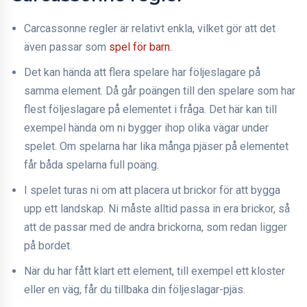
Carcassonne regler är relativt enkla, vilket gör att det
även passar som
spel för barn
.
Det kan hända att flera spelare har följeslagare på
samma element. Då går poängen till den spelare som har
flest följeslagare på elementet i fråga. Det här kan till
exempel hända om ni bygger ihop olika vägar under
spelet. Om spelarna har lika många pjäser på elementet
får båda spelarna full poäng.
I spelet turas ni om att placera ut brickor för att bygga
upp ett landskap. Ni måste alltid passa in era brickor, så
att de passar med de andra brickorna, som redan ligger
på bordet.
När du har fått klart ett element, till exempel ett kloster
eller en väg, får du tillbaka din följeslagar-pjäs.