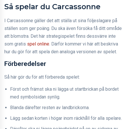
Så spelar du Carcassonne
I Carcassonne gäller det att ställa ut sina följeslagare på
ställen som ger poäng. Du ska även försöka få ditt område
att blomstra. Det här strategispelet finns dessvärre inte
som gratis
spel online
. Därför kommer vi här att beskriva
hur du gör för att spela den analoga versionen av spelet.
Förberedelser
Så här gör du för att förbereda spelet:
Först och främst ska ni lägga ut startbrickan på bordet
med symbolsidan synlig.
Blanda därefter resten av landbrickorna.
Lägg sedan korten i högar inom räckhåll för alla spelare.
Därefter ska ni lägga poängbrädet på en av sidorna av