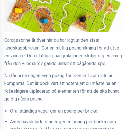
Carcassonne är över när du har lagt ut den sista
landskapsbrickan. Gör en slutlig poängräkning för att utse
en vinnare. Den slutliga poängräkningen skiljer sig en aning
från den vi beskrev gällde under ett pågående spel.
Nu får ni nämligen även poäng för element som inte är
kompletta. Det är dock värt att notera att du måste ha en
följeslagare utplacerad på elementen för att de ska kunna
ge dig några poäng.
Ofullständiga vägar ger en poäng per bricka.
Även oavslutade städer ger en poäng per bricka som