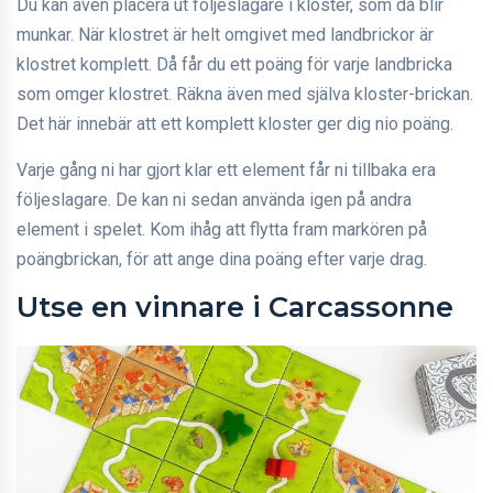
Du kan även placera ut följeslagare i kloster, som då blir
munkar. När klostret är helt omgivet med landbrickor är
klostret komplett. Då får du ett poäng för varje landbricka
som omger klostret. Räkna även med själva kloster-brickan.
Det här innebär att ett komplett kloster ger dig nio poäng.
Varje gång ni har gjort klar ett element får ni tillbaka era
följeslagare. De kan ni sedan använda igen på andra
element i spelet. Kom ihåg att flytta fram markören på
poängbrickan, för att ange dina poäng efter varje drag.
Utse en vinnare i Carcassonne