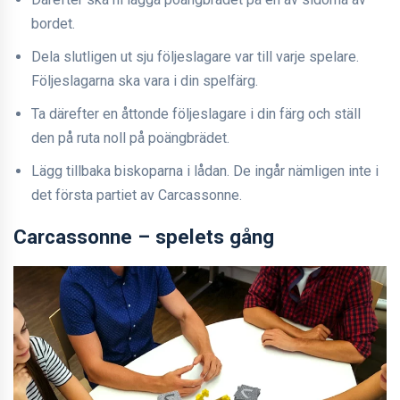
bordet.
Dela slutligen ut sju följeslagare var till varje spelare.
Följeslagarna ska vara i din spelfärg.
Ta därefter en åttonde följeslagare i din färg och ställ
den på ruta noll på poängbrädet.
Lägg tillbaka biskoparna i lådan. De ingår nämligen inte i
det första partiet av Carcassonne.
Carcassonne – spelets gång