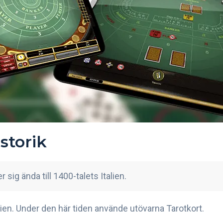
storik
sig ända till 1400-talets Italien.
talien. Under den här tiden använde utövarna Tarotkort.