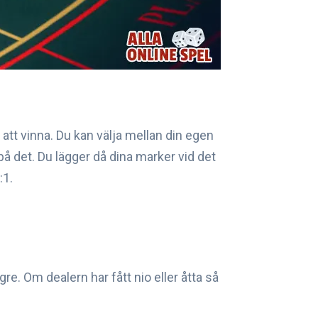
tt vinna. Du kan välja mellan din egen
på det. Du lägger då dina marker vid det
:1.
ägre. Om dealern har fått nio eller åtta så