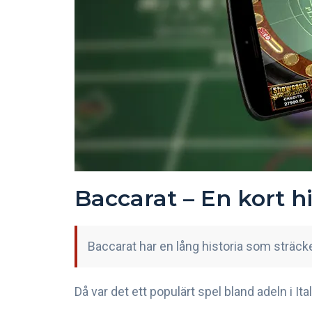
Baccarat – En kort hi
Baccarat har en lång historia som sträcker 
Då var det ett populärt spel bland adeln i I