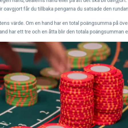
gen hand, dealerns hand eller på att det ska bli oavgjort. D
blir oavgjort får du tillbaka pengarna du satsade den rundan
ens värde. Om en hand har en total poängsumma på över t
d har ett tre och en åtta blir den totala poängsumman 