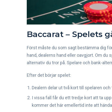
Baccarat – Spelets 
Först måste du som sagt bestämma dig för h
hand, dealerns hand eller oavgjort. Om du sp
alternativ du tror på. Spelare och bank-alter
Efter det börjar spelet:
Dealern delar ut två kort till spelaren och tv
I vissa fall får du ett tredje kort att ta 
kommer det här emellertid inte att hända, 