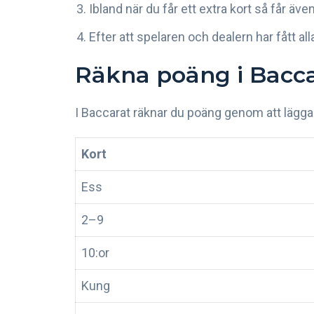
Ibland när du får ett extra kort så får äve
Efter att spelaren och dealern har fått al
Räkna poäng i Bacc
I Baccarat räknar du poäng genom att lägga 
Kort
Ess
2–9
10:or
Kung