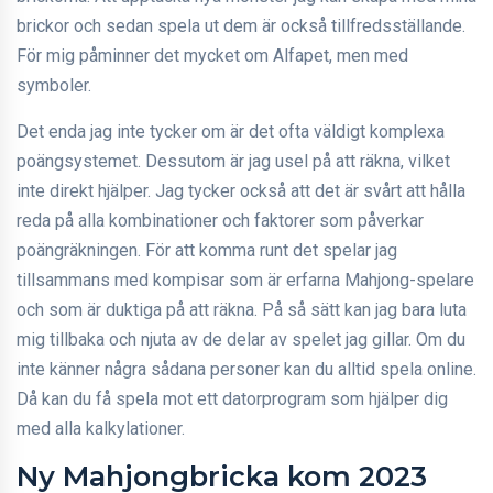
brickor och sedan spela ut dem är också tillfredsställande.
För mig påminner det mycket om Alfapet, men med
symboler.
Det enda jag inte tycker om är det ofta väldigt komplexa
poängsystemet. Dessutom är jag usel på att räkna, vilket
inte direkt hjälper. Jag tycker också att det är svårt att hålla
reda på alla kombinationer och faktorer som påverkar
poängräkningen. För att komma runt det spelar jag
tillsammans med kompisar som är erfarna Mahjong-spelare
och som är duktiga på att räkna. På så sätt kan jag bara luta
mig tillbaka och njuta av de delar av spelet jag gillar. Om du
inte känner några sådana personer kan du alltid spela online.
Då kan du få spela mot ett datorprogram som hjälper dig
med alla kalkylationer.
Ny Mahjongbricka kom 2023