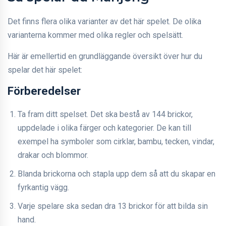
Det finns flera olika varianter av det här spelet. De olika
varianterna kommer med olika regler och spelsätt.
Här är emellertid en grundläggande översikt över hur du
spelar det här spelet:
Förberedelser
Ta fram ditt spelset. Det ska bestå av 144 brickor,
uppdelade i olika färger och kategorier. De kan till
exempel ha symboler som cirklar, bambu, tecken, vindar,
drakar och blommor.
Blanda brickorna och stapla upp dem så att du skapar en
fyrkantig vägg.
Varje spelare ska sedan dra 13 brickor för att bilda sin
hand.