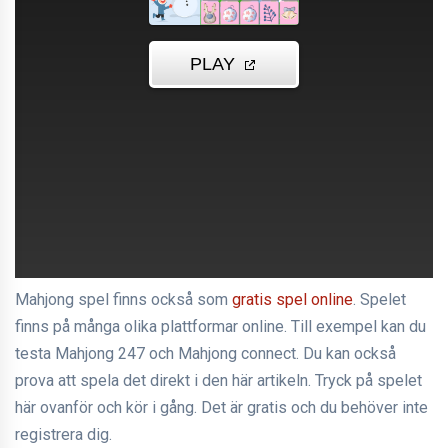
Mahjong spel finns också som
gratis spel online
. Spelet
finns på många olika plattformar online. Till exempel kan du
testa Mahjong 247 och Mahjong connect. Du kan också
prova att spela det direkt i den här artikeln. Tryck på spelet
här ovanför och kör i gång. Det är gratis och du behöver inte
registrera dig.