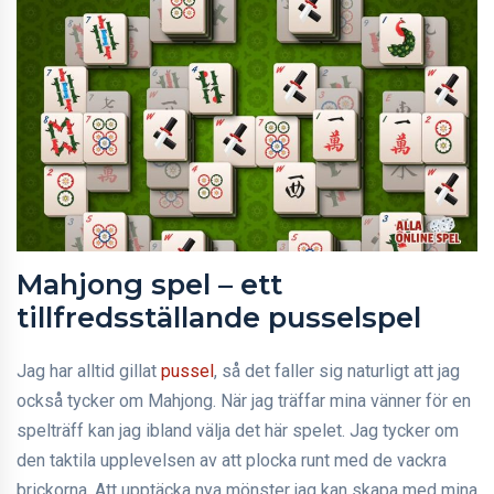
Mahjong spel – ett
tillfredsställande pusselspel
Jag har alltid gillat
pussel
, så det faller sig naturligt att jag
också tycker om Mahjong. När jag träffar mina vänner för en
spelträff kan jag ibland välja det här spelet. Jag tycker om
den taktila upplevelsen av att plocka runt med de vackra
brickorna. Att upptäcka nya mönster jag kan skapa med mina