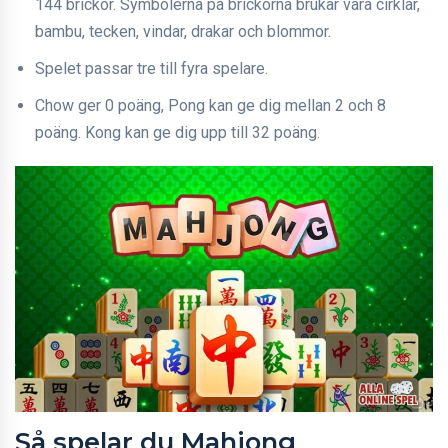
144 brickor. Symbolerna på brickorna brukar vara cirklar,
bambu, tecken, vindar, drakar och blommor.
Spelet passar tre till fyra spelare.
Chow ger 0 poäng, Pong kan ge dig mellan 2 och 8
poäng. Kong kan ge dig upp till 32 poäng.
Så spelar du Mahjong