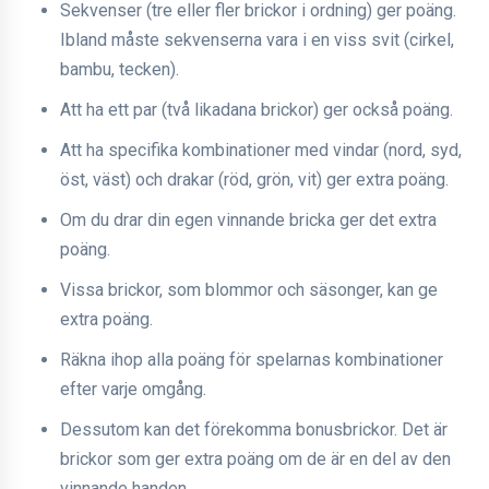
Sekvenser (tre eller fler brickor i ordning) ger poäng.
Ibland måste sekvenserna vara i en viss svit (cirkel,
bambu, tecken).
Att ha ett par (två likadana brickor) ger också poäng.
Att ha specifika kombinationer med vindar (nord, syd,
öst, väst) och drakar (röd, grön, vit) ger extra poäng.
Om du drar din egen vinnande bricka ger det extra
poäng.
Vissa brickor, som blommor och säsonger, kan ge
extra poäng.
Räkna ihop alla poäng för spelarnas kombinationer
efter varje omgång.
Dessutom kan det förekomma bonusbrickor. Det är
brickor som ger extra poäng om de är en del av den
vinnande handen.