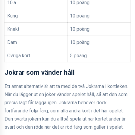
10:a
10 poäng
Kung
10 poäng
Knekt
10 poäng
Dam
10 poäng
Övriga kort
5 poäng
Jokrar som vänder håll
Ett annat alternativ är att ta med de två Jokrarna i kortleken.
När du lägger ut en joker vänder spelet håll, så att den som
precis lagt får lägga igen. Jokrarna behöver dock
fortfarande följa färg, som alla andra kort i det här spelet.
Den svarta jokern kan du alltså spela ut när kortet under är
svart och den röda när det är röd färg som gäller i spelet.