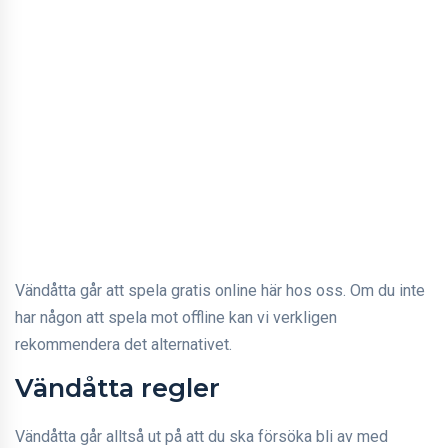
Vändåtta går att spela gratis online här hos oss. Om du inte
har någon att spela mot offline kan vi verkligen
rekommendera det alternativet.
Vändåtta regler
Vändåtta går alltså ut på att du ska försöka bli av med