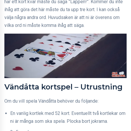
har ett kort kvar måste du säga ”Lappen!”. Kommer du inte
ihåg att göra det här måste du ta upp tre kort. I kan också
välja några andra ord. Huvudsaken är att ni är överens om
vilka ord ni måste komma ihåg att säga.
Vändåtta kortspel – Utrustning
Om du vill spela Vändåtta behöver du följande:
En vanlig kortlek med 52 kort. Eventuellt två kortlekar om
ni är många som ska spela. Plocka bort jokrarna.