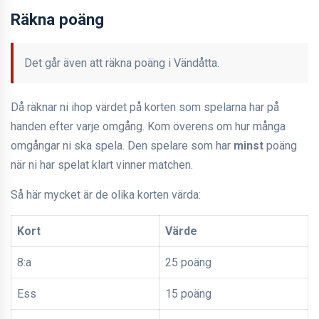
Räkna poäng
Det går även att räkna poäng i Vändåtta.
Då räknar ni ihop värdet på korten som spelarna har på
handen efter varje omgång. Kom överens om hur många
omgångar ni ska spela. Den spelare som har
minst
poäng
när ni har spelat klart vinner matchen.
Så här mycket är de olika korten värda:
Kort
Värde
8:a
25 poäng
Ess
15 poäng