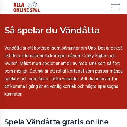
Så spelar du Vändåtta
Vändåtta är ett kortspel som påminner om Uno. Det är också
likt flera internationella kortspel såsom Crazy Eights och
Switch. Målet med spelet är att bli av med sina kort så fort
som möjligt. Det här är ett roligt kortspel som passar många
spelare och som finns i olika varianter. Allt du behöver för
att komma i gång är en vanlig kortlek och några spelsugna
kamrater.
Spela Vändåtta gratis online