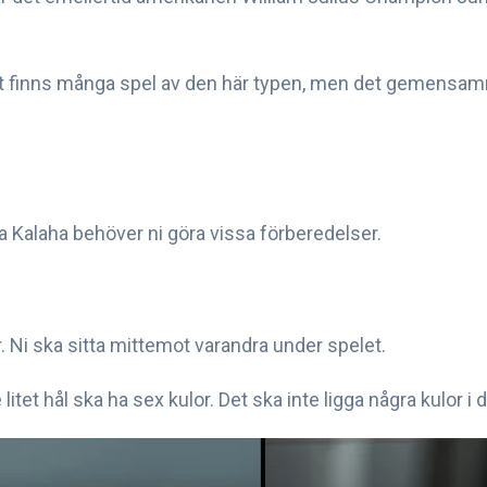
et finns många spel av den här typen, men det gemensamma
a Kalaha behöver ni göra vissa förberedelser.
. Ni ska sitta mittemot varandra under spelet.
itet hål ska ha sex kulor. Det ska inte ligga några kulor i 