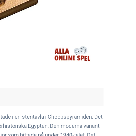
istade i en stentavla i Cheopspyramiden. Det
förhistoriska Egypten. Den moderna variant
ior som hittade på under 1940-talet. Det