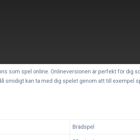
inns som spel online. Onlineversionen är perfekt för dig
 då smidigt kan ta med dig spelet genom att till exempel s
Brädspel