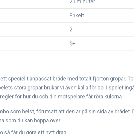
20 minuter
Enkelt
2
5+
tt speciellt anpassat bräde med totalt fjorton gropar. T
elets stora gropar brukar vi även kalla för bo. I spelet i
regler för hur du och din motspelare får röra kulorna.
Ambo som helst, förutsatt att den är på sin sida av brädet. 
ha som du kan hoppa över.
o så får du göra ett nytt drag.