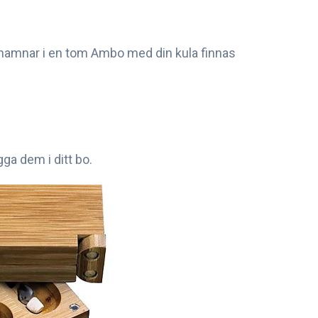
du hamnar i en tom Ambo med din kula finnas
gga dem i ditt bo.