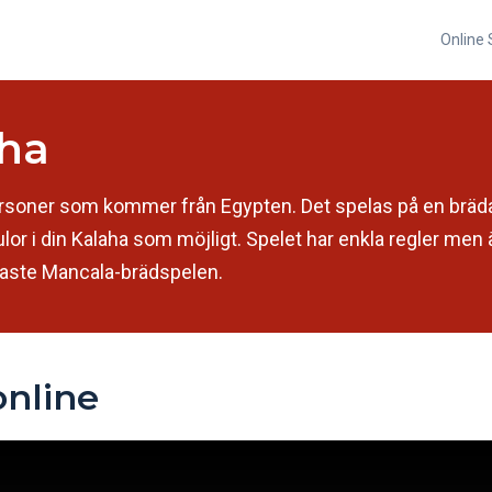
Online 
aha
 personer som kommer från Egypten. Det spelas på en bräd
or i din Kalaha som möjligt. Spelet har enkla regler men 
äraste Mancala-brädspelen.
online