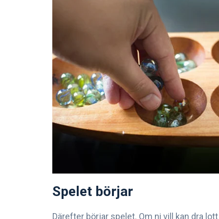
Spelet börjar
Därefter börjar spelet. Om ni vill kan dra l