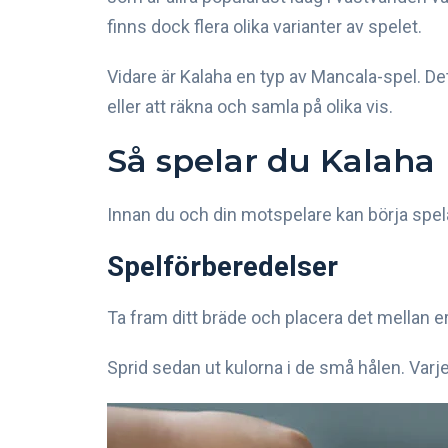
finns dock flera olika varianter av spelet.
Vidare är Kalaha en typ av Mancala-spel. D
eller att räkna och samla på olika vis.
Så spelar du Kalaha
Innan du och din motspelare kan börja spel
Spelförberedelser
Ta fram ditt bräde och placera det mellan er
Sprid sedan ut kulorna i de små hålen. Varje l