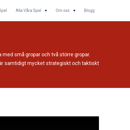
Spel
Alla Våra Spel
Om oss
Blogg
a med små gropar och två större gropar.
är samtidigt mycket strategiskt och taktiskt