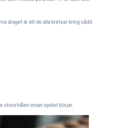
 draget är att de alla kretsar kring sådd
de stora hålen innan spelet börjar.