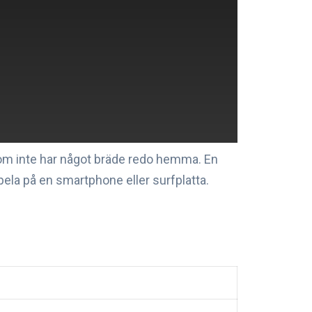
 som inte har något bräde redo hemma. En
pela på en smartphone eller surfplatta.