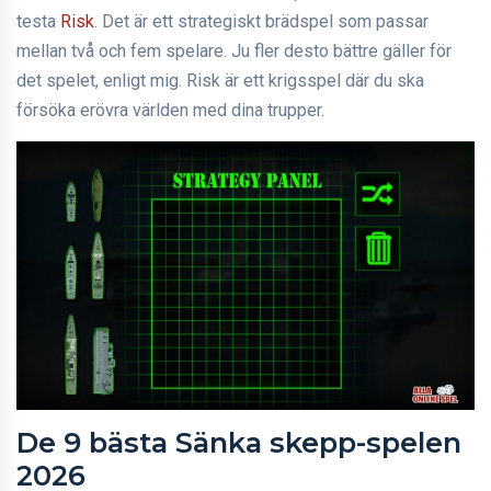
testa
Risk
. Det är ett strategiskt brädspel som passar
mellan två och fem spelare. Ju fler desto bättre gäller för
det spelet, enligt mig. Risk är ett krigsspel där du ska
försöka erövra världen med dina trupper.
De 9 bästa Sänka skepp-spelen
2026