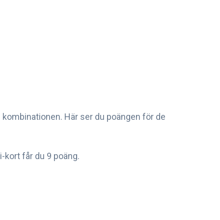
 i kombinationen. Här ser du poängen för de
-kort får du 9 poäng.