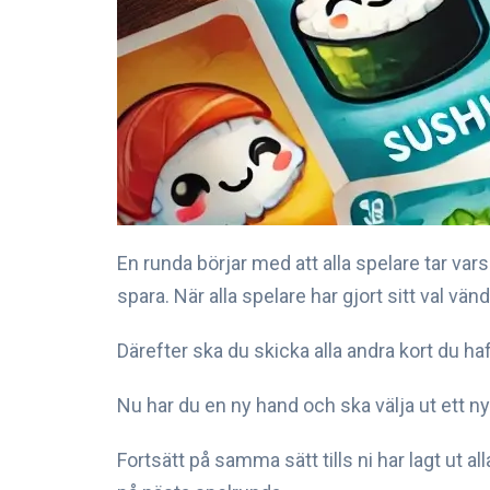
En runda börjar med att alla spelare tar var
spara. När alla spelare har gjort sitt val vän
Därefter ska du skicka alla andra kort du haft
Nu har du en ny hand och ska välja ut ett ny
Fortsätt på samma sätt tills ni har lagt ut a