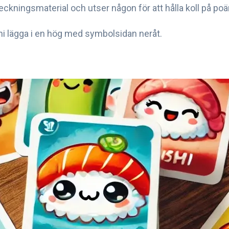
ckningsmaterial och utser någon för att hålla koll på po
ni lägga i en hög med symbolsidan neråt.