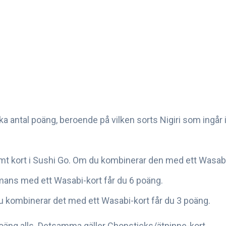
a antal poäng, beroende på vilken sorts Nigiri som ingår
amt kort i Sushi Go. Om du kombinerar den med ett Wasabi
sammans med ett Wasabi-kort får du 6 poäng.
 du kombinerar det med ett Wasabi-kort får du 3 poäng.
oäng alls. Detsamma gäller Chopsticks/ätpinne-kort.