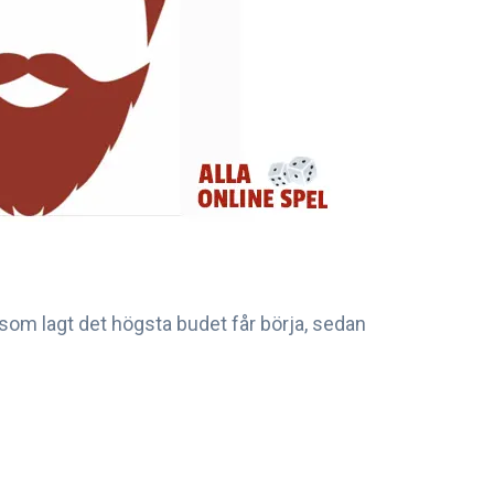
 som lagt det högsta budet får börja, sedan