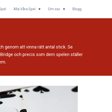
Spel
Alla Våra Spel
Om oss
Blogg
 genom att vinna rätt antal stick. Se
h Bridge och precis som dem spelen ställer
dem.