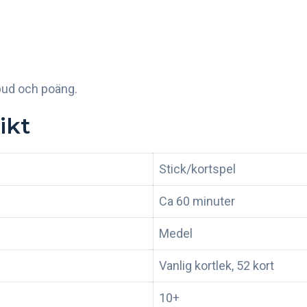
 bud och poäng.
ikt
Stick/kortspel
Ca 60 minuter
Medel
Vanlig kortlek, 52 kort
10+