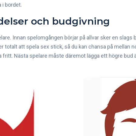
i bordet.
delser och budgivning
 spelare. Innan spelomgången börjar på allvar sker en slags
otalt att spela sex stick, så du kan chansa på mellan noll
ja fritt. Nästa spelare måste däremot lägga ett högre bud 