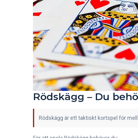
Rödskägg – Du behö
Rödskägg är ett taktiskt kortspel för mell
För att spela Rödskägg behöver du: