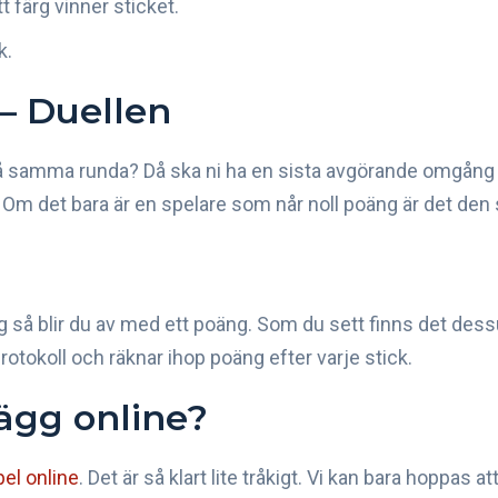
t färg vinner sticket.
k.
 – Duellen
 på samma runda? Då ska ni ha en sista avgörande omgång
 Om det bara är en spelare som når noll poäng är det den 
ägg så blir du av med ett poäng. Som du sett finns det d
rotokoll och räknar ihop poäng efter varje stick.
ägg online?
pel online
. Det är så klart lite tråkigt. Vi kan bara hoppas at