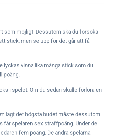
fort som möjligt. Dessutom ska du försöka
t stick, men se upp för det går att få
te lyckas vinna lika många stick som du
ll poäng.
icks i spelet. Om du sedan skulle förlora en
 som lagt det högsta budet måste dessutom
rs får spelaren sex straffpoäng. Under de
lledaren fem poäng. De andra spelarna