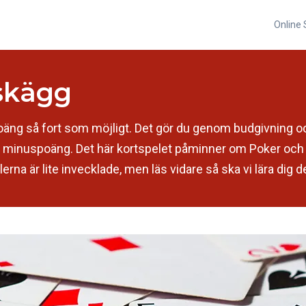
Online 
skägg
äng så fort som möjligt. Det gör du genom budgivning och
eller minuspoäng. Det här kortspelet påminner om Poker oc
erna är lite invecklade, men läs vidare så ska vi lära dig 